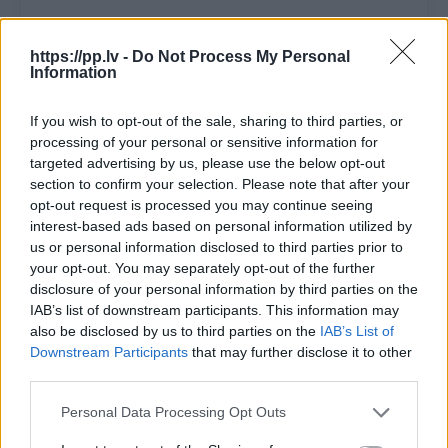
PEUGEOT 308 Premium ar īstu garantiju - pieejams
uzreiz.
https://pp.lv -
Do Not Process My Personal
Automašīnai tiek nodrošināta jauna tehniskā apskate,
Information
izsekojama nobraukuma vēsture un garantija 2
mēneši vai 3000km.
If you wish to opt-out of the sale, sharing to third parties, or
Papildus iegādājoties auto pie mums, būs spēkā arī
processing of your personal or sensitive information for
atteikuma tiesības, kas paredz klientam iespēju
targeted advertising by us, please use the below opt-out
atteikties no automašīnas 14 dienu laikā no pirkuma
section to confirm your selection. Please note that after your
līguma noslēgšanas dienas, izvēloties jebkuru citu auto
opt-out request is processed you may continue seeing
no uzņēmumā pārdošanā esošajām automašīnām.
interest-based ads based on personal information utilized by
us or personal information disclosed to third parties prior to
ПОКАЗАТЬ БОЛЬШЕ
your opt-out. You may separately opt-out of the further
disclosure of your personal information by third parties on the
IAB’s list of downstream participants. This information may
Умный ассистент
also be disclosed by us to third parties on the
IAB’s List of
Выберите вопрос, и наш умный асситент
Downstream Participants
that may further disclose it to other
предоставит дополнительную информацию об
third parties.
этом автомобиле.
Personal Data Processing Opt Outs
Какой средний расход топлива?