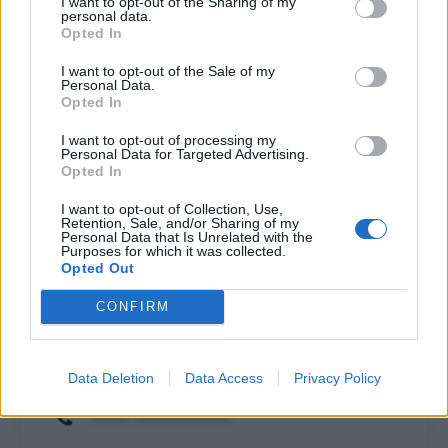
I want to opt-out of the Sharing of my
personal data.
Opted In
Какие типичные проблемы у этой модели?
I want to opt-out of the Sale of my
Какие интервалы и стоимость
Personal Data.
обслуживания?
Opted In
Какой рейтинг надёжности?
I want to opt-out of processing my
Personal Data for Targeted Advertising.
Подходит ли он для зимней эксплуатации в
Opted In
Латвии?
I want to opt-out of Collection, Use,
Какой экологический стандарт (норма
Retention, Sale, and/or Sharing of my
Euro)?
Personal Data that Is Unrelated with the
Purposes for which it was collected.
Какой расход масла и ресурс двигателя?
Opted Out
CONFIRM
****** ******
Data Deletion
Data Access
Privacy Policy
*** ********