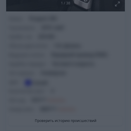
1
/
38
Марка
Peugeot
308
Год выпуска
2019
.
май
Пробег, км
229 450
Объем двигателя
1.5L
Дизель
Ведущие колеса
Передний привод (FWD)
Коробка передач
Ручная
6
скорость
Тип корпуса
Универсал
Цвет
Синий
Количество мест
5
VIN-код
VF3***
ПОКАЗАТЬ
Номер авто
NNY***
ПОКАЗАТЬ
Проверить историю происшествий