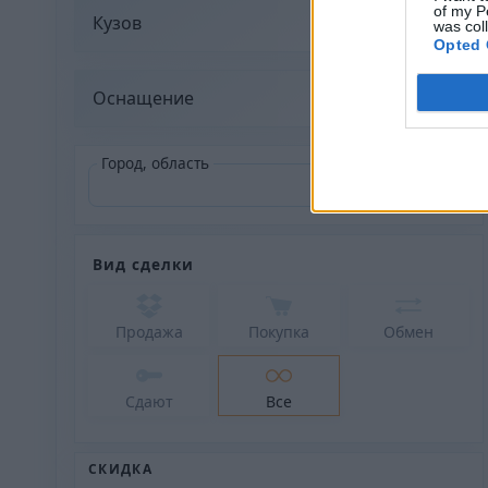
of my P
Кузов
was col
Opted 
Оснащение
Город, область
Вид сделки
Продажа
Покупка
Обмен
Сдают
Все
СКИДКА