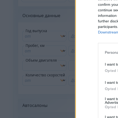
confirm you
continue se
Основные данные
information 
further disc
participants
Год выпуска
Downstream 
Пробег, км
Persona
Объем двигателя
I want t
Opted 
Количество скоростей
I want t
Opted 
I want 
Advertis
Автосалоны
Opted 
I want t