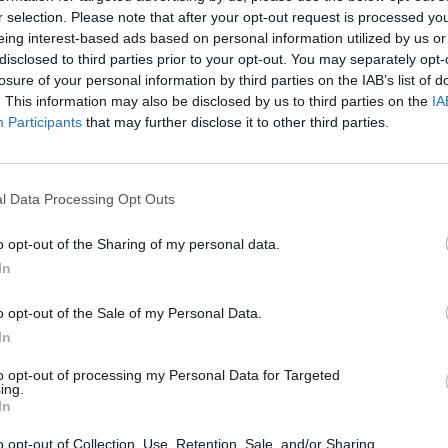
r selection. Please note that after your opt-out request is processed y
Ново
eing interest-based ads based on personal information utilized by us or
disclosed to third parties prior to your opt-out. You may separately opt-
losure of your personal information by third parties on the IAB’s list of
. This information may also be disclosed by us to third parties on the
IA
Participants
that may further disclose it to other third parties.
l Data Processing Opt Outs
"Сначала чинить не
Новый Peugeot
планировали". Как
скоростные зна
o opt-out of the Sharing of my personal data.
разбитый автомобиль
продавец проб
Сескса за четыре часа
видит
In
вернули на трассу
Зритель передачи Be
В минувшие выходные латвийский
Геннадий в начале в
o opt-out of the Sale of my Personal Data.
экипаж в составе пилота
новый автомобиль P
In
Мартиньша Сескса и штурмана
потратив на него не
Ренара Франциса попал в тяжелую
десятков тысяч евро
to opt-out of processing my Personal Data for Targeted
ing.
аварию на Ралли Финляндии.
совсем скоро обнар
In
Изначально команда M-Sport не
Читать далее
планировала чинить автомобиль
o opt-out of Collection, Use, Retention, Sale, and/or Sharing