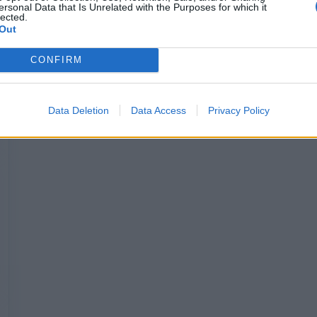
Ford Puma Rally1.
ersonal Data that Is Unrelated with the Purposes for which it
lected.
Читать далее
Out
CONFIRM
Data Deletion
Data Access
Privacy Policy