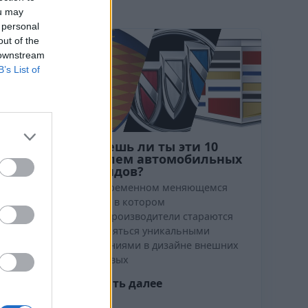
ou may
сти
 personal
out of the
 downstream
B’s List of
 путает
Знаешь ли ты эти 10
ки, но
эмблем автомобильных
лемы не
брендов?
В современном меняющемся
z tabu
мире, в котором
есны купил
автопроизводители стараются
eugeot,
выделяться уникальными
сколько
решениями в дизайне внешних
, однако
световых
ужил дефект.
Читать далее