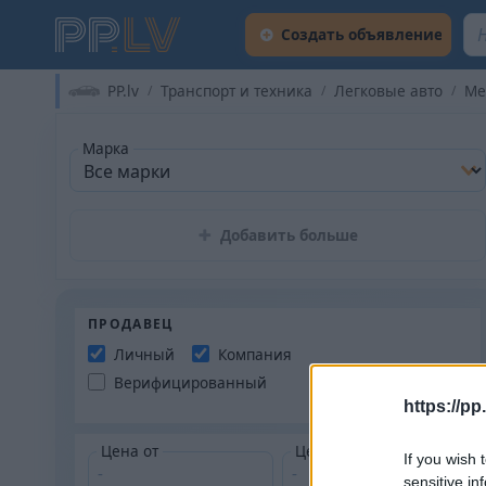
Создать объявление
PP.lv
Транспорт и техника
Легковые авто
Me
Марка
Добавить больше
ПРОДАВЕЦ
Личный
Компания
Верифицированный
https://pp.
Цена от
Цена до
If you wish 
sensitive in