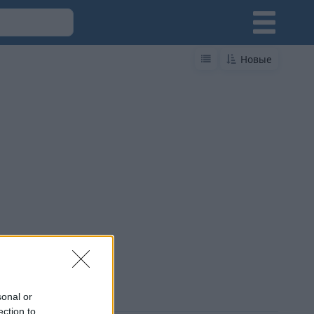
Новые
sonal or
ection to