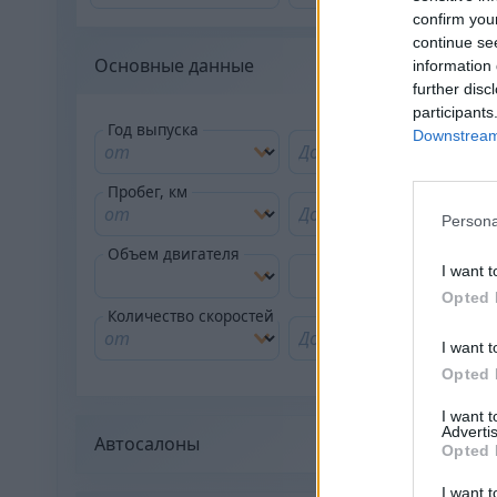
confirm you
continue se
Основные данные
information 
further disc
participants
Год выпуска
Downstream 
Пробег, км
Persona
Объем двигателя
I want t
Opted 
Количество скоростей
I want t
Opted 
I want 
Advertis
Автосалоны
Opted 
I want t