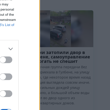
ou may
сти
 personal
out of the
 downstream
B’s List of
ражений
Ливни затопили двор в
закрыт
Гулбене, самоуправление
помогать не спешит
Съемочная группа передачи Bez
лице
tabu приехала в Гулбене, на улицу
а опасная
Абелю, где некоторое время назад
й конструкции
ситуация выглядела совсем иначе.
а которой
Из-за сильных дождей улицу
гут
затопило, а большой объем воды
хлынул во двор одного из
многоквартирных домов.