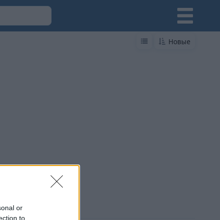
Новые
sonal or
ection to