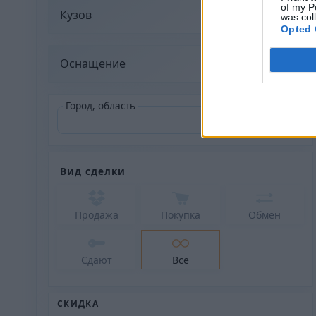
of my P
Кузов
was col
Opted 
Оснащение
Город, область
Вид сделки
Продажа
Покупка
Обмен
Сдают
Все
СКИДКА