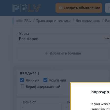
Создать объявление
PP.lv
Транспорт и техника
Легковые авто
Fo
Марка
Добавить больше
ПРОДАВЕЦ
Личный
Компания
Верифицированный
https://pp.
Цена от
Цена до
If you wish 
sensitive in