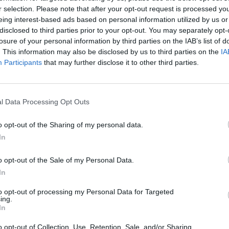
r selection. Please note that after your opt-out request is processed y
Ново
eing interest-based ads based on personal information utilized by us or
disclosed to third parties prior to your opt-out. You may separately opt-
losure of your personal information by third parties on the IAB’s list of
. This information may also be disclosed by us to third parties on the
IA
Participants
that may further disclose it to other third parties.
l Data Processing Opt Outs
В Елгавском крае на
В Риге из сооб
дорогу упала временная
безопасности 
o opt-out of the Sharing of my personal data.
опора ЛЭП
участок улицы
Даугавпилс
In
В Елгавском крае на автодороге
В доме номер 8 на у
Елгава - Ауце (P96), между Дорупе и
Даугавпилс выявлен
o opt-out of the Sale of my Personal Data.
Глудой, упала временная опора
деформация несуще
высоковольтной линии, сообщил
In
второго этажа, из-з
оператор системы передачи
элементы здания мо
to opt-out of processing my Personal Data for Targeted
электроэнергии AS Augstsprieguma
ing.
tīkls (AST).
In
Читать далее
Читать далее
o opt-out of Collection, Use, Retention, Sale, and/or Sharing