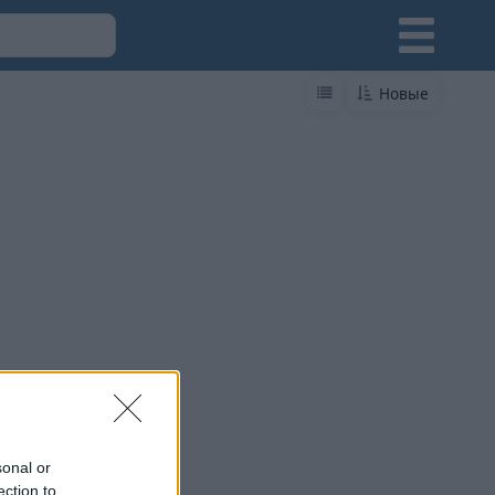
Новые
sonal or
ection to