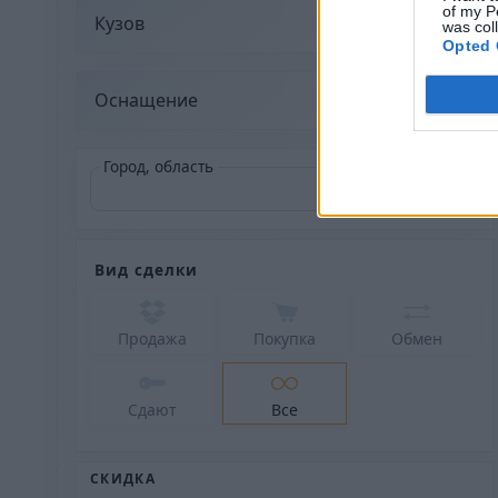
of my P
Кузов
was col
Opted 
Оснащение
Город, область
Вид сделки
Продажа
Покупка
Обмен
Сдают
Все
СКИДКА