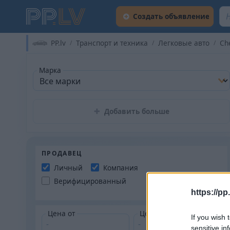
Создать объявление
PP.lv
Транспорт и техника
Легковые авто
Ch
Марка
Добавить больше
ПРОДАВЕЦ
Личный
Компания
Верифицированный
https://pp.
Цена от
Цена до
If you wish 
sensitive in