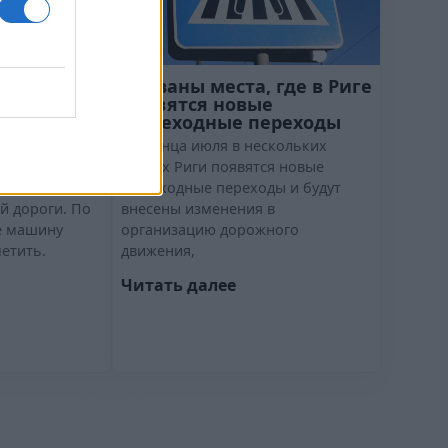
не видно!"
Названы места, где в Риге
е не
появятся новые
пешеходные переходы
олучила
До конца июля в нескольких
 водителей на
местах Риги появятся новые
иль у
пешеходные переходы и будут
й дороги. По
внесены изменения в
те машину
организацию дорожного
етить.
движения,
Читать далее