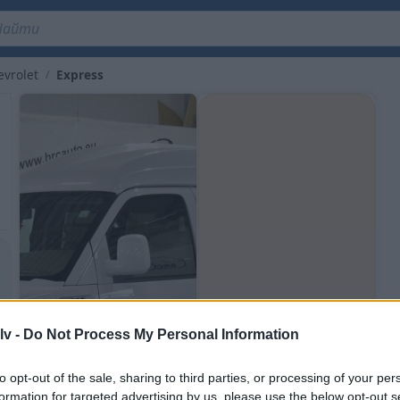
350Z Nissan
evrolet
Express
lv -
Do Not Process My Personal Information
Сохраните этот поиск и
получайте уведомления
to opt-out of the sale, sharing to third parties, or processing of your per
о новых объявлениях по
formation for targeted advertising by us, please use the below opt-out s
e-mail или SMS