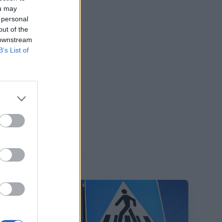
ou may
 personal
out of the
 downstream
B’s List of
сти