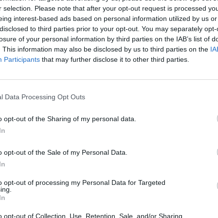
r selection. Please note that after your opt-out request is processed y
eing interest-based ads based on personal information utilized by us or
Сохранить поиск
disclosed to third parties prior to your opt-out. You may separately opt-
losure of your personal information by third parties on the IAB’s list of
. This information may also be disclosed by us to third parties on the
IA
Participants
that may further disclose it to other third parties.
Chevrolet Express
l Data Processing Opt Outs
5.3L
Автомат.
o opt-out of the Sharing of my personal data.
2013
168 248
км
In
Продаёт компания
35 800
€
o opt-out of the Sale of my Personal Data.
In
Ново
to opt-out of processing my Personal Data for Targeted
ing.
In
o opt-out of Collection, Use, Retention, Sale, and/or Sharing