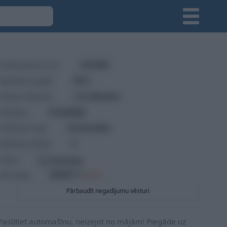
Nobraukums, km
243 000
Izlaiduma gads
2011
Motora tilpums
1.2L
Benzīns
Piedziņa
Priekšējā
Virsbūves tips
Universālis
Sēdvietu skaits
5
Krāsa
Sudraba
VIN kods
WVW***
RĀDĪT
Pārbaudīt negadījumu vēsturi
Pasūtiet automašīnu, neizejot no mājām! Piegāde uz