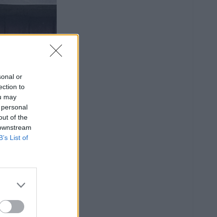
sonal or
ection to
ou may
 personal
out of the
 downstream
B’s List of