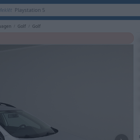
Playstation 5
wagen
Golf
Golf