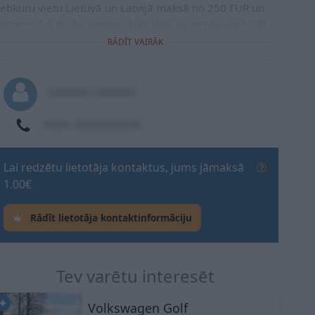
Vēlies sazināties? Aktivizē kontakt
jebkuru vietu Lietuvā un Latvijā maksā no 250 EUR un
aizņem 3-4 darba dienas. Apmaksa saņemšanas brīdī!
RĀDĪT VAIRĀK
****** ******
*** ********
Lai redzētu lietotāja kontaktus, jums jāmaksā
1.00€
Rādīt lietotāja kontaktinformāciju
Tev varētu interesēt
Volkswagen Golf