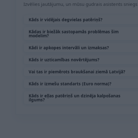
Izvēlies jautājumu, un mūsu gudrais asistents sniegs 
Kāds ir vidējais degvielas patēriņš?
Kādas ir biežāk sastopamās problēmas šim
modelim?
Kādi ir apkopes intervāli un izmaksas?
Kāds ir uzticamības novērtējums?
Vai tas ir piemērots braukšanai ziemā Latvijā?
Kāds ir izmešu standarts (Euro norma)?
Kāds ir eļļas patēriņš un dzinēja kalpošanas
ilgums?