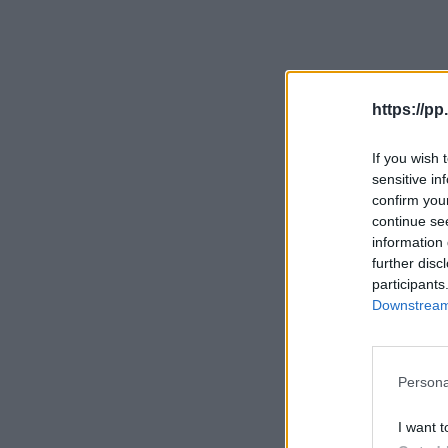
https://pp.
If you wish 
sensitive in
confirm you
continue se
information 
further disc
participants
Downstream 
Persona
I want t