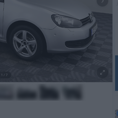
1
/
7