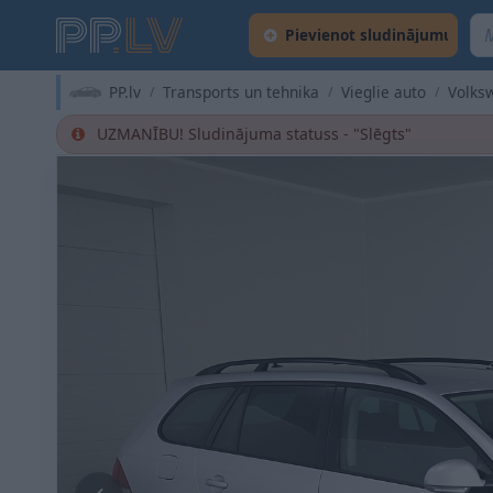
Pievienot sludinājumu
PP.lv
Transports un tehnika
Vieglie auto
Volks
UZMANĪBU! Sludinājuma statuss - "Slēgts"