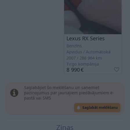
Lexus RX Series
Benzīns
Apvidus
Automātiskā
2007
288 964
km
Tirgo kompānija
8 990
€
Saglabājiet šo meklēšanu un saņemiet
paziņojumus par jaunajiem piedāvājumiem e-
pastā vai SMS
Saglabāt meklēšanu
Ziņas