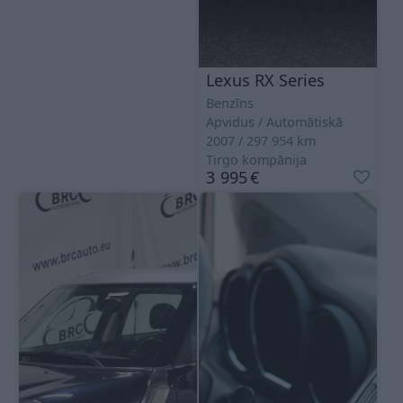
Lexus RX Series
Benzīns
Apvidus
Automātiskā
2007
297 954
km
Tirgo kompānija
3 995
€