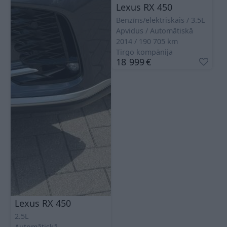
Lexus RX 450
Benzīns/elektriskais
3.5L
Apvidus
Automātiskā
2014
190 705
km
Tirgo kompānija
18 999
€
Lexus RX 450
2.5L
Automātiskā