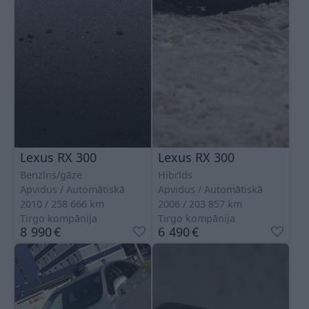
Lexus RX 300
Lexus RX 300
Benzīns/gāze
Hibrīds
Apvidus
Automātiskā
Apvidus
Automātiskā
2010
258 666
km
2006
203 857
km
Tirgo kompānija
Tirgo kompānija
8 990
€
6 490
€