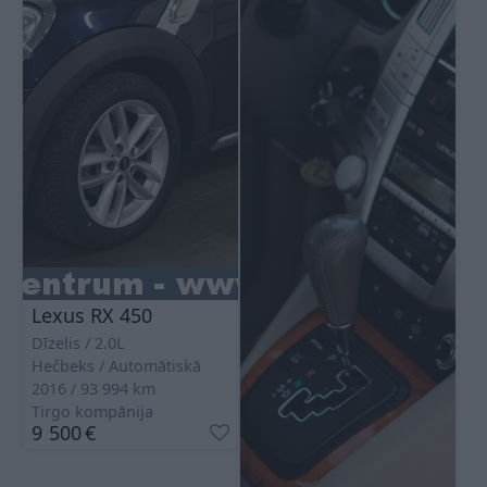
Lexus RX 450
Dīzelis
2.0L
Hečbeks
Automātiskā
2016
93 994
km
Tirgo kompānija
9 500
€