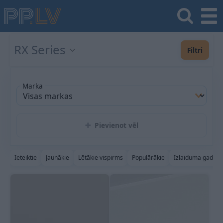
RX Series
Filtri
Marka
Pievienot vēl
Ieteiktie
Jaunākie
Lētākie vispirms
Populārākie
Izlaiduma gads a