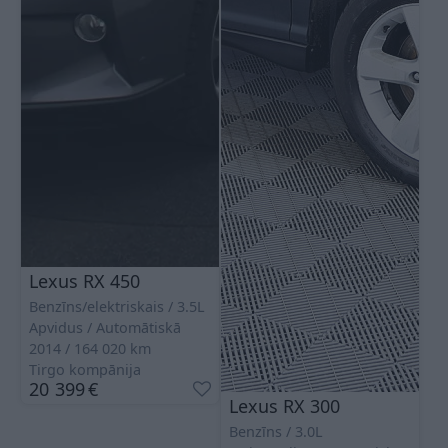
Lexus RX 450
Benzīns/elektriskais
3.5L
Apvidus
Automātiskā
2014
164 020
km
Tirgo kompānija
20 399
€
Lexus RX 300
Benzīns
3.0L