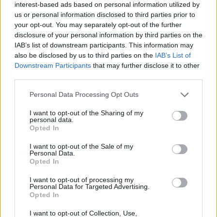
interest-based ads based on personal information utilized by
Hibrīds
Lexus RX 300
us or personal information disclosed to third parties prior to
Apvidus
Automātiskā
your opt-out. You may separately opt-out of the further
Benzīns/gāze
2012
165 700
km
disclosure of your personal information by third parties on the
Apvidus
Automātiskā
Tirgo kompānija
14 490
€
IAB’s list of downstream participants. This information may
2010
210 894
km
also be disclosed by us to third parties on the
IAB’s List of
Tirgo kompānija
10 990
€
Downstream Participants
that may further disclose it to other
third parties.
Personal Data Processing Opt Outs
I want to opt-out of the Sharing of my
personal data.
Opted In
I want to opt-out of the Sale of my
Personal Data.
Opted In
I want to opt-out of processing my
Personal Data for Targeted Advertising.
Opted In
I want to opt-out of Collection, Use,