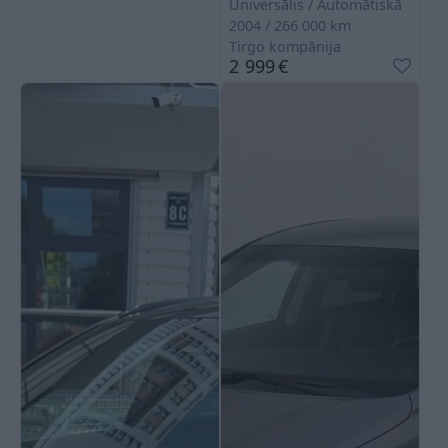
Universālis
Automātiskā
2004
266 000
km
Tirgo kompānija
2 999
€